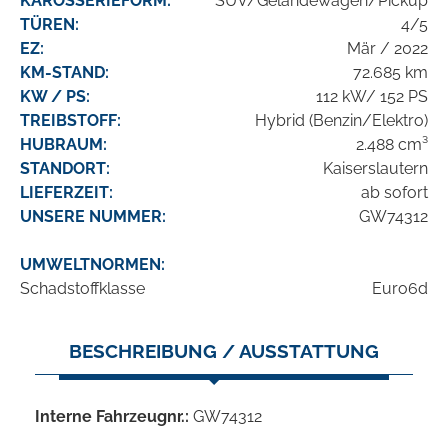
KAROSSERIEFORM:
SUV/Geländewagen/Pickup
TÜREN:
4/5
EZ:
Mär / 2022
KM-STAND:
72.685 km
KW / PS:
112 kW/ 152 PS
TREIBSTOFF:
Hybrid (Benzin/Elektro)
HUBRAUM:
2.488 cm³
STANDORT:
Kaiserslautern
LIEFERZEIT:
ab sofort
UNSERE NUMMER:
GW74312
UMWELTNORMEN:
Schadstoffklasse
Euro6d
BESCHREIBUNG / AUSSTATTUNG
Interne Fahrzeugnr.:
GW74312