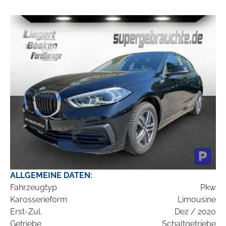
ALLGEMEINE DATEN:
Fahrzeugtyp
Pkw
Karosserieform
Limousine
Erst-Zul.
Dez / 2020
Getriebe
Schaltgetriebe