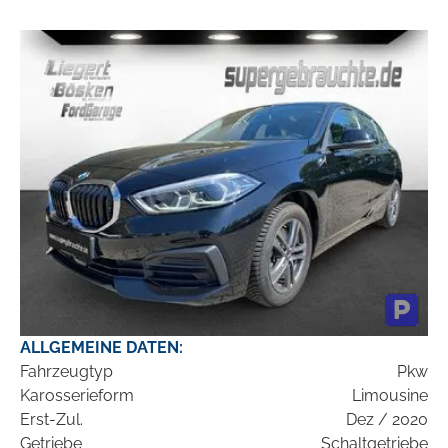
ALLGEMEINE DATEN:
Fahrzeugtyp
Pkw
Karosserieform
Limousine
Erst-Zul.
Dez / 2020
Getriebe
Schaltgetriebe