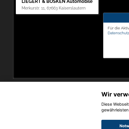
LIEGERT & BÖSKEN Automobile
Merkurstr. 11, 67663 Kaiserslautern
Für die Akti
Datenschutz
Wir verw
Diese Webseit
gewährleisten
Notw