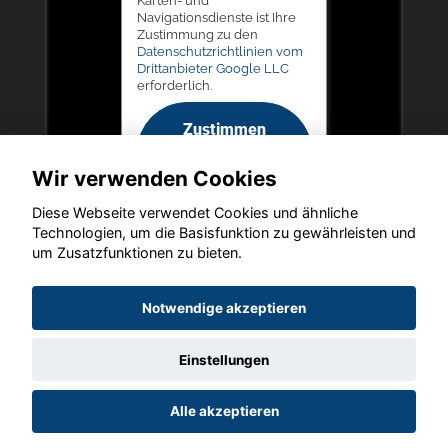
Karten- und
Navigationsdienste ist Ihre
Zustimmung zu den
Datenschutzrichtlinien vom
Drittanbieter Google LLC
erforderlich.
Zustimmen
und
Wir verwenden Cookies
aktivieren
Diese Webseite verwendet Cookies und ähnliche
Technologien, um die Basisfunktion zu gewährleisten und
um Zusatzfunktionen zu bieten.
Copyright © 2026. LIEGERT & BÖSKEN Automobile
Notwendige akzeptieren
Einstellungen
Startseite
Datenschutz
Impressum
AGB
AGB (Service)
Alle akzeptieren
AGB (Teile)
AGB (Gebrauchtwagen)
Widerruf