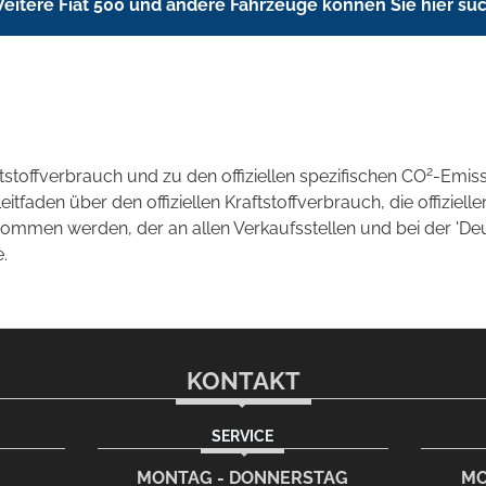
eitere Fiat 500 und andere Fahrzeuge können Sie hier su
2
ftstoffverbrauch und zu den offiziellen spezifischen CO
-Emis
aden über den offiziellen Kraftstoffverbrauch, die offizielle
tnommen werden, der an allen Verkaufsstellen und bei der 
.
KONTAKT
SERVICE
rem eMail-Programm
G
MONTAG - DONNERSTAG
MO