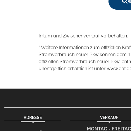
W
Irrtum und Zwischenverkauf vorbehalten.
* Weitere Informationen zum offiziellen Kra
Stromverbrauch neuer Pkw können dem 'Leitf
offiziellen Stromverbrauch neuer Pkw' en
unentgeltlich erhältlich ist unter www.dat.de
ADRESSE
VERKAUF
facebook
instagram
Dieser Link führt zu Ih
MONTAG - FREITA