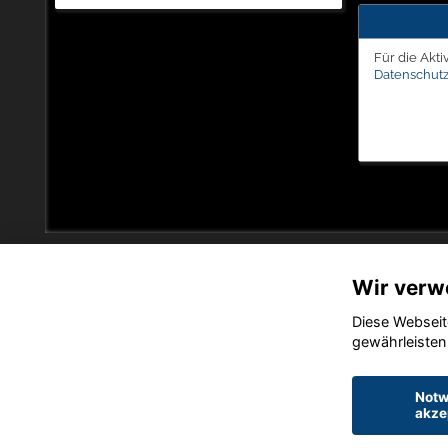
Für die Akti
Datenschutz
Wir verw
Diese Webseit
gewährleisten
Notw
akze
Startseite
Datensch