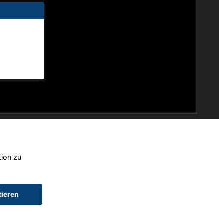
tion zu
tieren
chtwagen)
Widerruf