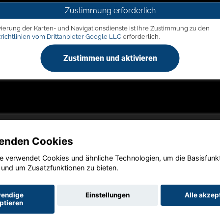
Zustimmung erforderlich
vierung der Karten- und Navigationsdienste ist Ihre Zustimmung zu den
richtlinien vom Drittanbieter Google LLC
erforderlich.
Zustimmen und aktivieren
enden Cookies
e verwendet Cookies und ähnliche Technologien, um die Basisfunk
Copyright © 2026. LIEGERT & BÖSKEN Automobile
 und um Zusatzfunktionen zu bieten.
endige
Einstellungen
Alle akzep
ptieren
utz
Impressum
AGB
AGB (Service)
AGB (Teile)
AGB (Gebrau