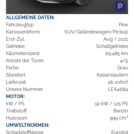
ALLGEMEINE DATEN:
Fahrzeugtyp
Pkw
Karosserieform
SUV/Geländewagen/Pickup
Erst-Zul.
Aug / 2021
Getriebe
Schaltgetriebe
Kilometerstand
69.485 km
Anzahl der Türen
4/5
Farbe
Grau
Standort
Kaiserslautern
Lieferzeit
ab sofort
Unsere Nummer
LEA4684
MOTOR:
kW / PS
92 kW / 125 PS
Treibstoff
Benzin
Hubraum
999 cm³
UMWELTNORMEN:
Schadstoffklasse
Euro6d