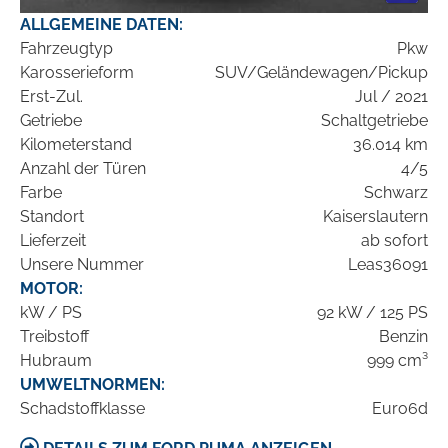
ALLGEMEINE DATEN:
Fahrzeugtyp
Pkw
Karosserieform
SUV/Geländewagen/Pickup
Erst-Zul.
Jul / 2021
Getriebe
Schaltgetriebe
Kilometerstand
36.014 km
Anzahl der Türen
4/5
Farbe
Schwarz
Standort
Kaiserslautern
Lieferzeit
ab sofort
Unsere Nummer
Leas36091
MOTOR:
kW / PS
92 kW / 125 PS
Treibstoff
Benzin
Hubraum
999 cm³
UMWELTNORMEN:
Schadstoffklasse
Euro6d