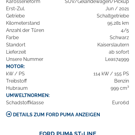
Karosserieform
SUV/Geländewagen/Pickup
Erst-Zul.
Jun / 2021
Getriebe
Schaltgetriebe
Kilometerstand
95.281 km
Anzahl der Türen
4/5
Farbe
Schwarz
Standort
Kaiserslautern
Lieferzeit
ab sofort
Unsere Nummer
Leas74999
MOTOR:
kW / PS
114 kW / 155 PS
Treibstoff
Benzin
Hubraum
999 cm³
UMWELTNORMEN:
Schadstoffklasse
Euro6d
DETAILS ZUM FORD PUMA ANZEIGEN
FORD PUMA ST-LINE