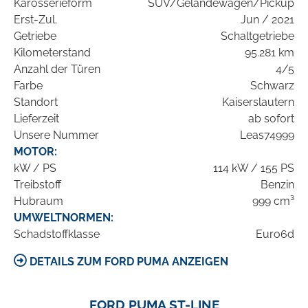
Karosserieform
SUV/Geländewagen/Pickup
Erst-Zul.
Jun / 2021
Getriebe
Schaltgetriebe
Kilometerstand
95.281 km
Anzahl der Türen
4/5
Farbe
Schwarz
Standort
Kaiserslautern
Lieferzeit
ab sofort
Unsere Nummer
Leas74999
MOTOR:
kW / PS
114 kW / 155 PS
Treibstoff
Benzin
Hubraum
999 cm³
UMWELTNORMEN:
Schadstoffklasse
Euro6d
DETAILS ZUM FORD PUMA ANZEIGEN
FORD PUMA ST-LINE