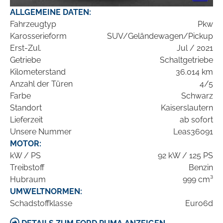
ALLGEMEINE DATEN:
Fahrzeugtyp
Pkw
Karosserieform
SUV/Geländewagen/Pickup
Erst-Zul.
Jul / 2021
Getriebe
Schaltgetriebe
Kilometerstand
36.014 km
Anzahl der Türen
4/5
Farbe
Schwarz
Standort
Kaiserslautern
Lieferzeit
ab sofort
Unsere Nummer
Leas36091
MOTOR:
kW / PS
92 kW / 125 PS
Treibstoff
Benzin
Hubraum
999 cm³
UMWELTNORMEN:
Schadstoffklasse
Euro6d