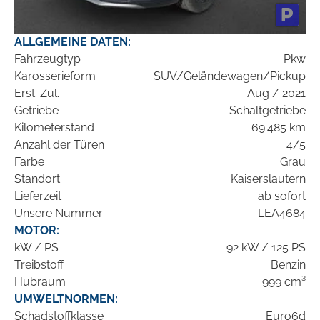
ALLGEMEINE DATEN:
Fahrzeugtyp
Pkw
Karosserieform
SUV/Geländewagen/Pickup
Erst-Zul.
Aug / 2021
Getriebe
Schaltgetriebe
Kilometerstand
69.485 km
Anzahl der Türen
4/5
Farbe
Grau
Standort
Kaiserslautern
Lieferzeit
ab sofort
Unsere Nummer
LEA4684
MOTOR:
kW / PS
92 kW / 125 PS
Treibstoff
Benzin
Hubraum
999 cm³
UMWELTNORMEN:
Schadstoffklasse
Euro6d