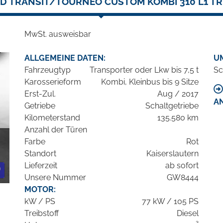
D TRANSIT/TOURNEO CUSTOM KOMBI 310 L1 T
MwSt. ausweisbar
ALLGEMEINE DATEN:
U
Fahrzeugtyp
Transporter oder Lkw bis 7,5 t
Sc
Karosserieform
Kombi, Kleinbus bis 9 Sitze
Erst-Zul.
Aug / 2017
A
Getriebe
Schaltgetriebe
Kilometerstand
135.580 km
Anzahl der Türen
Farbe
Rot
Standort
Kaiserslautern
Lieferzeit
ab sofort
Unsere Nummer
GW8444
MOTOR:
kW / PS
77 kW / 105 PS
Treibstoff
Diesel