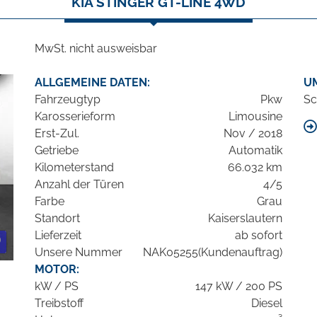
KIA STINGER GT-LINE 4WD
MwSt. nicht ausweisbar
ALLGEMEINE DATEN:
U
Fahrzeugtyp
Pkw
Sc
Karosserieform
Limousine
Erst-Zul.
Nov / 2018
Getriebe
Automatik
Kilometerstand
66.032 km
Anzahl der Türen
4/5
Farbe
Grau
Standort
Kaiserslautern
Lieferzeit
ab sofort
Unsere Nummer
NAK05255(Kundenauftrag)
MOTOR:
kW / PS
147 kW / 200 PS
Treibstoff
Diesel