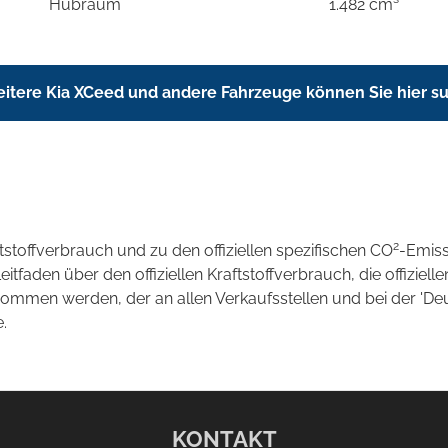
Hubraum
1.482 cm³
itere Kia XCeed und andere Fahrzeuge können Sie hier s
2
ftstoffverbrauch und zu den offiziellen spezifischen CO
-Emis
aden über den offiziellen Kraftstoffverbrauch, die offizielle
tnommen werden, der an allen Verkaufsstellen und bei der 
.
KONTAKT