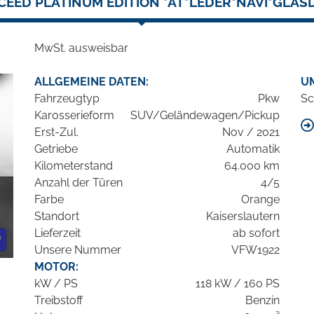
XCEED PLATINUM EDITION *AT*LEDER*NAVI*GLAS
MwSt. ausweisbar
ALLGEMEINE DATEN:
U
Fahrzeugtyp
Pkw
Sc
Karosserieform
SUV/Geländewagen/Pickup
Erst-Zul.
Nov / 2021
Getriebe
Automatik
Kilometerstand
64.000 km
Anzahl der Türen
4/5
Farbe
Orange
Standort
Kaiserslautern
Lieferzeit
ab sofort
Unsere Nummer
VFW1922
MOTOR:
kW / PS
118 kW / 160 PS
Treibstoff
Benzin