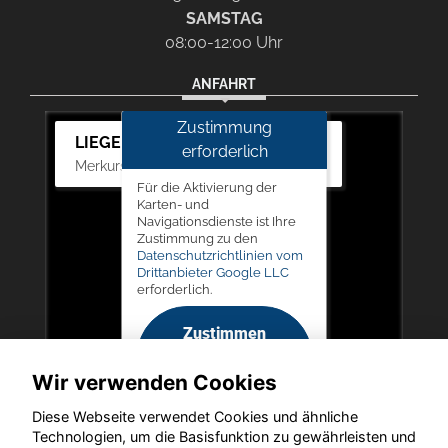
SAMSTAG
08:00-12:00 Uhr
ANFAHRT
Zustimmung
LIEGERT & BÖSKEN Automobile
erforderlich
Merkurstr. 11, 67663 Kaiserslautern
Für die Aktivierung der
Karten- und
Navigationsdienste ist Ihre
Zustimmung zu den
Datenschutzrichtlinien vom
Drittanbieter Google LLC
erforderlich.
Zustimmen
und
Wir verwenden Cookies
aktivieren
Diese Webseite verwendet Cookies und ähnliche
Technologien, um die Basisfunktion zu gewährleisten und