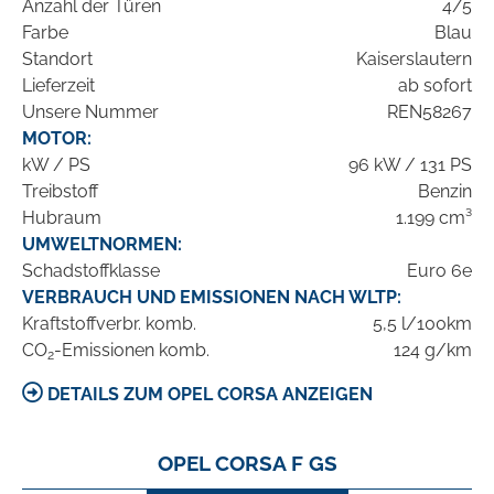
Anzahl der Türen
4/5
Farbe
Blau
Standort
Kaiserslautern
Lieferzeit
ab sofort
Unsere Nummer
REN58267
MOTOR:
kW / PS
96 kW / 131 PS
Treibstoff
Benzin
Hubraum
1.199 cm³
UMWELTNORMEN:
Schadstoffklasse
Euro 6e
VERBRAUCH UND EMISSIONEN NACH WLTP:
Kraftstoffverbr. komb.
5,5 l/100km
CO
-Emissionen komb.
124 g/km
2
DETAILS ZUM OPEL CORSA ANZEIGEN
OPEL CORSA F GS