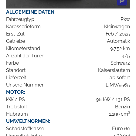
ALLGEMEINE DATEN:
Fahrzeugtyp
Pkw
Karosserieform
Kleinwagen
Erst-Zul.
Feb / 2025
Getriebe
Automatik
Kilometerstand
9.752 km
Anzahl der Türen
4/5
Farbe
Schwarz
Standort
Kaiserslautern
Lieferzeit
ab sofort
Unsere Nummer
LIMW9565
MOTOR:
kW / PS
96 kW / 131 PS
Treibstoff
Benzin
Hubraum
1.199 cm³
UMWELTNORMEN:
Schadstoffklasse
Euro 6e
Umweltplakette
4 (Grün)