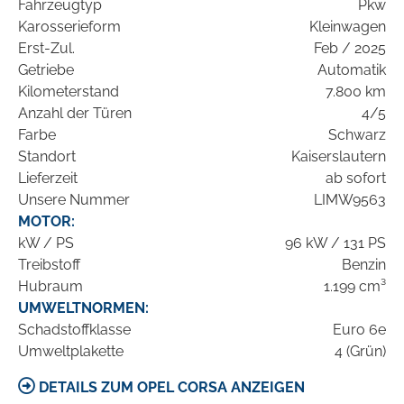
Fahrzeugtyp
Pkw
Karosserieform
Kleinwagen
Erst-Zul.
Feb / 2025
Getriebe
Automatik
Kilometerstand
7.800 km
Anzahl der Türen
4/5
Farbe
Schwarz
Standort
Kaiserslautern
Lieferzeit
ab sofort
Unsere Nummer
LIMW9563
MOTOR:
kW / PS
96 kW / 131 PS
Treibstoff
Benzin
Hubraum
1.199 cm³
UMWELTNORMEN:
Schadstoffklasse
Euro 6e
Umweltplakette
4 (Grün)
DETAILS ZUM OPEL CORSA ANZEIGEN