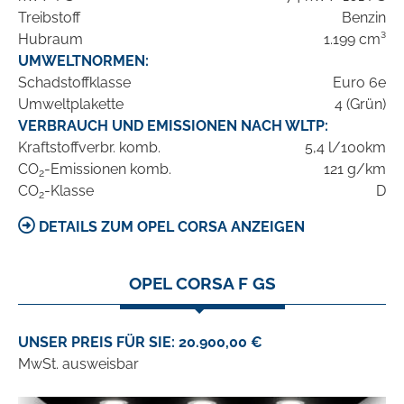
Treibstoff
Benzin
Hubraum
1.199 cm³
UMWELTNORMEN:
Schadstoffklasse
Euro 6e
Umweltplakette
4 (Grün)
VERBRAUCH UND EMISSIONEN NACH WLTP:
Kraftstoffverbr. komb.
5,4 l/100km
CO
-Emissionen komb.
121 g/km
2
CO
-Klasse
D
2
DETAILS ZUM OPEL CORSA ANZEIGEN
OPEL CORSA F GS
UNSER PREIS FÜR SIE: 20.900,00 €
MwSt. ausweisbar