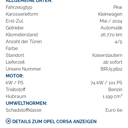
ALLGEMEINE DATEN:
Fahrzeugtyp
Pkw
Karosserieform
Kleinwagen
Erst-Zul.
Mai / 2024
Getriebe
Automatik
Kilometerstand
26.770 km
Anzahl der Türen
4/5
Farbe
Standort
Kaiserslautern
Lieferzeit
ab sofort
Unsere Nummer
BRU53822
MOTOR:
kW / PS
74 kW / 101 PS
Treibstoff
Benzin
Hubraum
1.199 cm³
UMWELTNORMEN:
Schadstoffklasse
Euro 6e
DETAILS ZUM OPEL CORSA ANZEIGEN