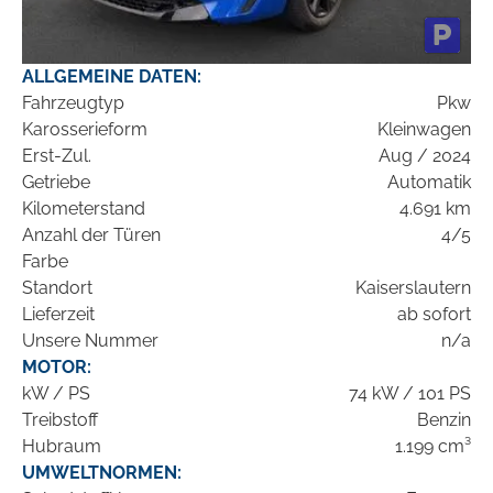
ALLGEMEINE DATEN:
Fahrzeugtyp
Pkw
Karosserieform
Kleinwagen
Erst-Zul.
Aug / 2024
Getriebe
Automatik
Kilometerstand
4.691 km
Anzahl der Türen
4/5
Farbe
Standort
Kaiserslautern
Lieferzeit
ab sofort
Unsere Nummer
n/a
MOTOR:
kW / PS
74 kW / 101 PS
Treibstoff
Benzin
Hubraum
1.199 cm³
UMWELTNORMEN: