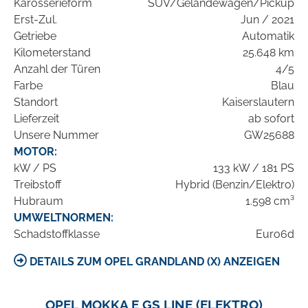
Karosserieform
SUV/Geländewagen/Pickup
Erst-Zul.
Jun / 2021
Getriebe
Automatik
Kilometerstand
25.648 km
Anzahl der Türen
4/5
Farbe
Blau
Standort
Kaiserslautern
Lieferzeit
ab sofort
Unsere Nummer
GW25688
MOTOR:
kW / PS
133 kW / 181 PS
Treibstoff
Hybrid (Benzin/Elektro)
Hubraum
1.598 cm³
UMWELTNORMEN:
Schadstoffklasse
Euro6d
DETAILS ZUM OPEL GRANDLAND (X) ANZEIGEN
OPEL MOKKA E GS LINE (ELEKTRO)