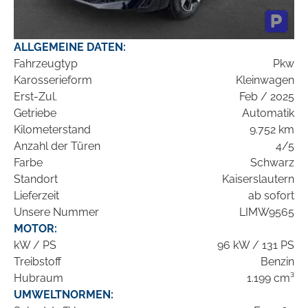
ALLGEMEINE DATEN:
Fahrzeugtyp
Pkw
Karosserieform
Kleinwagen
Erst-Zul.
Feb / 2025
Getriebe
Automatik
Kilometerstand
9.752 km
Anzahl der Türen
4/5
Farbe
Schwarz
Standort
Kaiserslautern
Lieferzeit
ab sofort
Unsere Nummer
LIMW9565
MOTOR:
kW / PS
96 kW / 131 PS
Treibstoff
Benzin
Hubraum
1.199 cm³
UMWELTNORMEN: