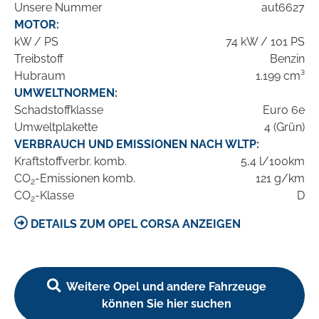
Unsere Nummer
aut6627
MOTOR:
kW / PS
74 kW / 101 PS
Treibstoff
Benzin
Hubraum
1.199 cm³
UMWELTNORMEN:
Schadstoffklasse
Euro 6e
Umweltplakette
4 (Grün)
VERBRAUCH UND EMISSIONEN NACH WLTP:
Kraftstoffverbr. komb.
5,4 l/100km
CO
-Emissionen komb.
121 g/km
2
CO
-Klasse
D
2
DETAILS ZUM OPEL CORSA ANZEIGEN
Weitere Opel und andere Fahrzeuge
können Sie hier suchen