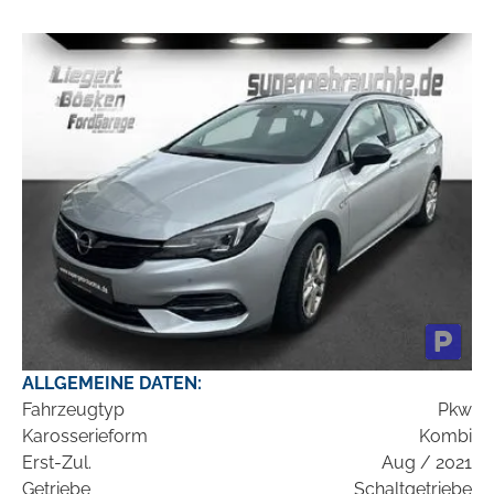
ALLGEMEINE DATEN:
Fahrzeugtyp
Pkw
Karosserieform
Kombi
Erst-Zul.
Aug / 2021
Getriebe
Schaltgetriebe