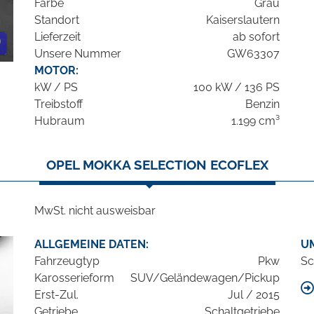
Farbe
Grau
Standort
Kaiserslautern
Lieferzeit
ab sofort
Unsere Nummer
GW63307
MOTOR:
kW / PS
100 kW / 136 PS
Treibstoff
Benzin
Hubraum
1.199 cm³
OPEL MOKKA SELECTION ECOFLEX
MwSt. nicht ausweisbar
ALLGEMEINE DATEN:
U
Fahrzeugtyp
Pkw
Sc
Karosserieform
SUV/Geländewagen/Pickup
Erst-Zul.
Jul / 2015
Getriebe
Schaltgetriebe