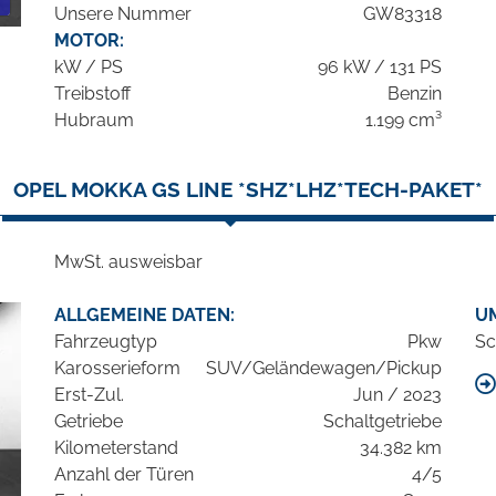
Unsere Nummer
GW83318
MOTOR:
kW / PS
96 kW / 131 PS
Treibstoff
Benzin
Hubraum
1.199 cm³
OPEL MOKKA GS LINE *SHZ*LHZ*TECH-PAKET*
MwSt. ausweisbar
ALLGEMEINE DATEN:
U
Fahrzeugtyp
Pkw
Sc
Karosserieform
SUV/Geländewagen/Pickup
Erst-Zul.
Jun / 2023
Getriebe
Schaltgetriebe
Kilometerstand
34.382 km
Anzahl der Türen
4/5