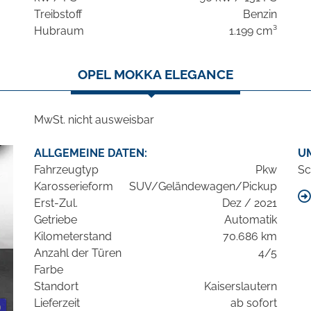
Treibstoff
Benzin
Hubraum
1.199 cm³
OPEL MOKKA ELEGANCE
MwSt. nicht ausweisbar
ALLGEMEINE DATEN:
U
Fahrzeugtyp
Pkw
Sc
Karosserieform
SUV/Geländewagen/Pickup
Erst-Zul.
Dez / 2021
Getriebe
Automatik
Kilometerstand
70.686 km
Anzahl der Türen
4/5
Farbe
Standort
Kaiserslautern
Lieferzeit
ab sofort