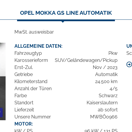
OPEL MOKKA GS LINE AUTOMATIK
MwSt. ausweisbar
ALLGEMEINE DATEN:
U
Fahrzeugtyp
Pkw
Sc
Karosserieform
SUV/Geländewagen/Pickup
Erst-Zul.
Nov / 2023
Getriebe
Automatik
Kilometerstand
24.500 km
Anzahl der Türen
4/5
Farbe
Schwarz
Standort
Kaiserslautern
Lieferzeit
ab sofort
Unsere Nummer
MWBÖ0966
MOTOR:
kW / PS
96 kW / 131 PS