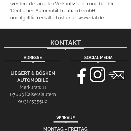
werden, der an allen Verkaufsstellen und bei der
'Deutschen Automobil Treuhand GmbH'
unentgeltlich erhältlich ist unter www.dat.de.
KONTAKT
ADRESSE
SOCIAL MEDIA
LIEGERT & BÖSKEN
AUTOMOBILE
Merkurstr. 11
67663 Kaiserslautern
0631/535560
VERKAUF
MONTAG - FREITAG