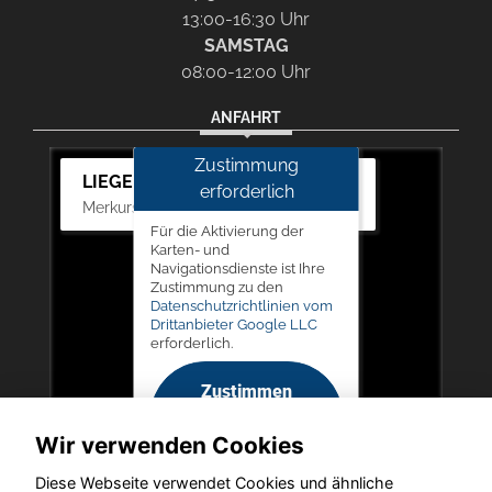
13:00-16:30 Uhr
SAMSTAG
08:00-12:00 Uhr
ANFAHRT
Zustimmung
LIEGERT & BÖSKEN Automobile
erforderlich
Merkurstr. 11, 67663 Kaiserslautern
Für die Aktivierung der
Karten- und
Navigationsdienste ist Ihre
Zustimmung zu den
Datenschutzrichtlinien vom
Drittanbieter Google LLC
erforderlich.
Zustimmen
und
Wir verwenden Cookies
aktivieren
Diese Webseite verwendet Cookies und ähnliche