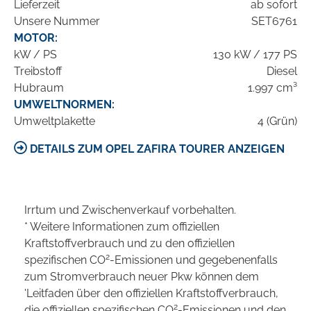
Lieferzeit
ab sofort
Unsere Nummer
SET6761
MOTOR:
kW / PS
130 kW / 177 PS
Treibstoff
Diesel
Hubraum
1.997 cm³
UMWELTNORMEN:
Umweltplakette
4 (Grün)
DETAILS ZUM OPEL ZAFIRA TOURER ANZEIGEN
Irrtum und Zwischenverkauf vorbehalten.
* Weitere Informationen zum offiziellen
Kraftstoffverbrauch und zu den offiziellen
2
spezifischen CO
-Emissionen und gegebenenfalls
zum Stromverbrauch neuer Pkw können dem
'Leitfaden über den offiziellen Kraftstoffverbrauch,
2
die offiziellen spezifischen CO
-Emissionen und den