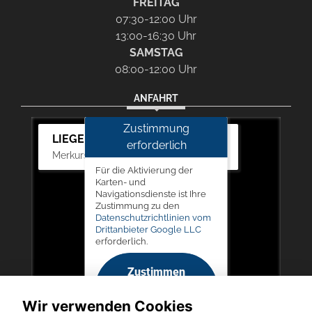
FREITAG
07:30-12:00 Uhr
13:00-16:30 Uhr
SAMSTAG
08:00-12:00 Uhr
ANFAHRT
Zustimmung
LIEGERT & BÖSKEN Automobile
erforderlich
Merkurstr. 11, 67663 Kaiserslautern
Für die Aktivierung der
Karten- und
Navigationsdienste ist Ihre
Zustimmung zu den
Datenschutzrichtlinien vom
Drittanbieter Google LLC
erforderlich.
Zustimmen
und
Wir verwenden Cookies
aktivieren