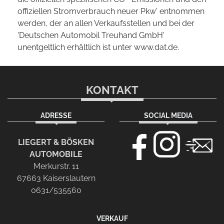
offiziellen Stromverbrauch neuer Pkw' entnommen
werden, der an allen Verkaufsstellen und bei der
'Deutschen Automobil Treuhand GmbH'
unentgeltlich erhältlich ist unter www.dat.de.
KONTAKT
ADRESSE
SOCIAL MEDIA
LIEGERT & BÖSKEN
AUTOMOBILE
Merkurstr. 11
67663 Kaiserslautern
0631/535560
VERKAUF