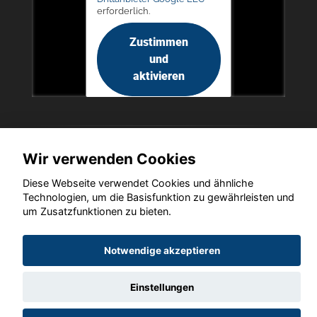
erforderlich.
Zustimmen
und
aktivieren
Wir verwenden Cookies
Copyright © 2026. LIEGERT & BÖSKEN Automobile
Diese Webseite verwendet Cookies und ähnliche
Technologien, um die Basisfunktion zu gewährleisten und
um Zusatzfunktionen zu bieten.
Startseite
Datenschutz
Impressum
AGB
AGB (Service)
Notwendige akzeptieren
AGB (Teile)
AGB (Gebrauchtwagen)
Widerruf
Einstellungen