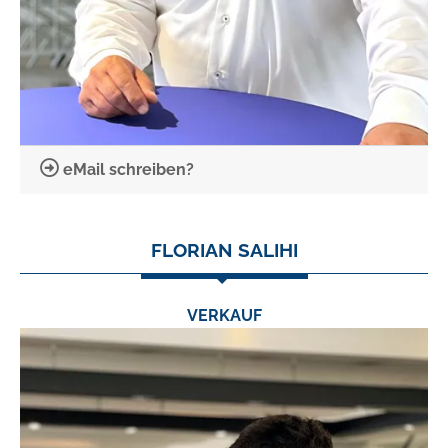
eMail schreiben?
FLORIAN SALIHI
VERKAUF
TEL.:
0631/53556-26