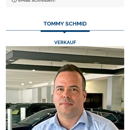
eMail schreiben?
TOMMY SCHMID
VERKAUF
TEL.:
0631/53556-912