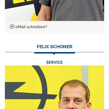
eMail schreiben?
FELIX SCHONER
SERVICE
TEL.:
0631/53556-40