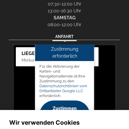
07:30-12:00 Uhr
13:00-16:30 Uhr
SAMSTAG
08:00-12:00 Uhr
ANFAHRT
Zustimmung
LIEGERT & BÖSKEN Automobile
erforderlich
Merkurstr. 11, 67663 Kaiserslautern
Für die Aktivierung der
Karten- und
Navigationsdienste ist Ihre
Zustimmung zu den
Datenschutzrichtlinien vom
Drittanbieter Google LLC
erforderlich.
Zustimmen
und
Wir verwenden Cookies
aktivieren